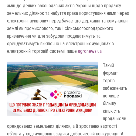
змін до деяких законодавчих актів України щодо продажу
земельних ділянок та набуття права користування ними через
електронні аукціони» передбачає, що державні та комунальні
землі як промислового, так і сільськогосподарського
призначення чи для забудови продаватимуть та
орендуватимуть виключно на електронних аукціонах в
електронній торговій системі, пише
agronews.ua
.
Такий
формат
торгів
забезпечить
не лише
більшу
кількість
проданих чи
орендованих земельних ділянок, а й зростання вартості
об’єкта у ході аукціонів завдяки доброчесній конкуренції. А