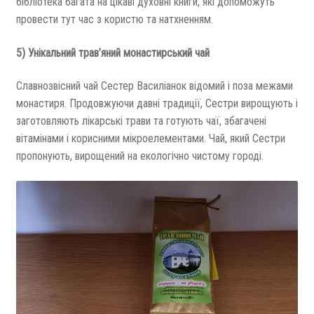
бібліотека багата на цікаві духовні книги, які допоможуть
провести тут час з користю та натхненням.
5) Унікальний трав’яний монастирський чай
Славнозвісний чай Сестер Василіанок відомий і поза межами
монастиря. Продовжуючи давні традиції, Сестри вирощують і
заготовляють лікарські трави та готують чаї, збагачені
вітамінами і корисними мікроелементами. Чай, який Сестри
пропонують, вирощений на екологічно чистому городі.