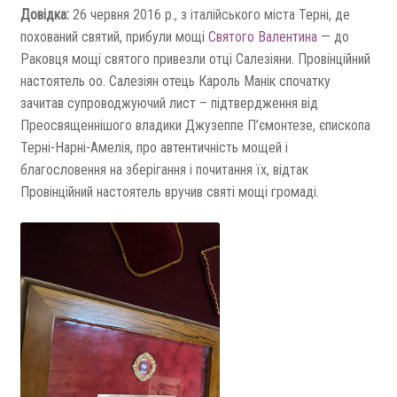
Довідка:
26 червня 2016 р., з італійського міста Терні, де
похований святий, прибули мощі
Святого Валентина
— до
Раковця мощі святого привезли отці Салезіяни. Провінційний
настоятель оо. Салезіян отець Кароль Манік спочатку
зачитав супроводжуючий лист – підтвердження від
Преосвященнішого владики Джузеппе П’ємонтезе, єпископа
Терні-Нарні-Амелія, про автентичність мощей і
благословення на зберігання і почитання їх, відтак
Провінційний настоятель вручив святі мощі громаді.