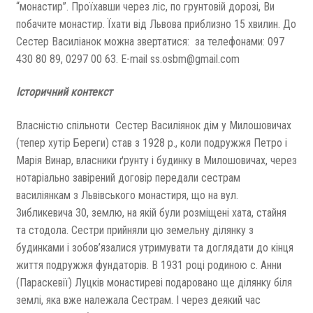
“монастир”. Проїхавши через ліс, по грунтовій дорозі, Ви
побачите монастир. Їхати від Львова приблизно 15 хвилин. До
Сестер Василіанок можна звертатися: за телефонами: 097
430 80 89, 0297 00 63. E-mail ss.osbm@gmail.com
Історичний контекст
Власністю спільноти Сестер Василіянок дім у Милошовичах
(тепер хутір Береги) став з 1928 р., коли подружжя Петро і
Марія Винар, власники ґрунту і будинку в Милошовичах, через
нотаріально завірений договір передали сестрам
василіянкам з Львівського монастиря, що на вул.
Зибликевича 30, землю, на якій були розміщені хата, стайня
та стодола. Сестри прийняли цю земельну ділянку з
будинками і зобов’язалися утримувати та доглядати до кінця
життя подружжя фундаторів. В 1931 році родиною с. Анни
(Параскевії) Луцків монастиреві подаровано ще ділянку біля
землі, яка вже належала Сестрам. І через деякий час