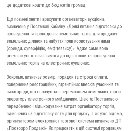
це додаткові кошти до бюджетів громад.
Що повинні знати і врахувати організатори аукціонів,
визначено у Постанові Кабміну «Деякі питання підготовки до
проведення та проведення земельних торгів для продажу
земельних ділянок та набуття прав користування ними
(оренди, суперфіцію, емфітевзису)». Адже саме вона
регулює усі технічні вимоги до підготовки та проведення
земельних торгів на електронних аукціонах.
Зокрема, визначає розмір, порядок та строки оплати,
повернення реєстраційних, гарантійних внесків учасників та
винагороди, що сплачується переможцем земельних торгів
оператору електронного майданчика. Цією ж Постановою
передбачено і відшкодування витрат організатору торгів,
здійснених на підготовку лота для продажу. І, як уже відомо,
організатором електронної торгової системи визначено ДП
«Прозорро.Продажі». Як працювати в цій системі продавцям