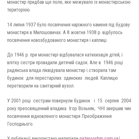
монастир придбав ще поле, яке межувало із монастирською
територією.
14 липня 1937 було посвячення наріжного каменя під будову
монастиря в Милошовичах. А 8 жовтня 1938 р. відбулось
посвячення новозбудованого монастиря і каплиці.
До 1946 р. при монастирі відбувалася катихизація дітей, і
влітку сестри провадили дитячий садок. Але в 1946 році
радянська влада ліквідувала монастир і створила там
будинок для перестарілих одиноких людей. Каплицю
перетворили на санітарний вузол.
У 2001 році сестрам повернули будинок і 15 серпня 2004
року преосвященний владика Ігор Возьняк, ЧНІ звершив чин
посвячення відновленого монастиря Преображення
Господнього.
У публікації використано матеріали
sistersosbm.com.ua/ ,