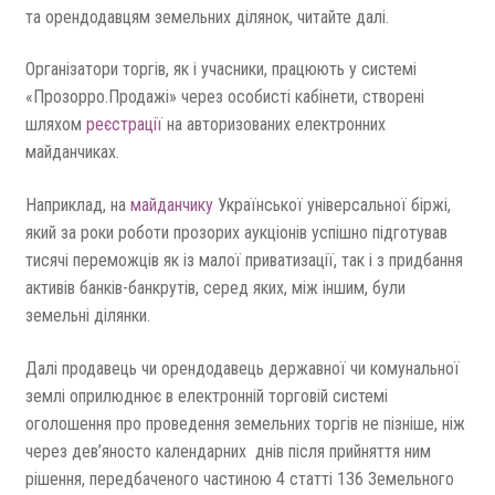
та орендодавцям земельних ділянок, читайте далі.
Організатори торгів, як і учасники, працюють у системі
«Прозорро.Продажі» через особисті кабінети, створені
шляхом
реєстрації
на авторизованих електронних
майданчиках.
Наприклад, на
майданчику
Української універсальної біржі,
який за роки роботи прозорих аукціонів успішно підготував
тисячі переможців як із малої приватизації, так і з придбання
активів банків-банкрутів, серед яких, між іншим, були
земельні ділянки.
Далі продавець чи орендодавець державної чи комунальної
землі оприлюднює в електронній торговій системі
оголошення про проведення земельних торгів не пізніше, ніж
через дев’яносто календарних днів після прийняття ним
рішення, передбаченого частиною 4 статті 136 Земельного