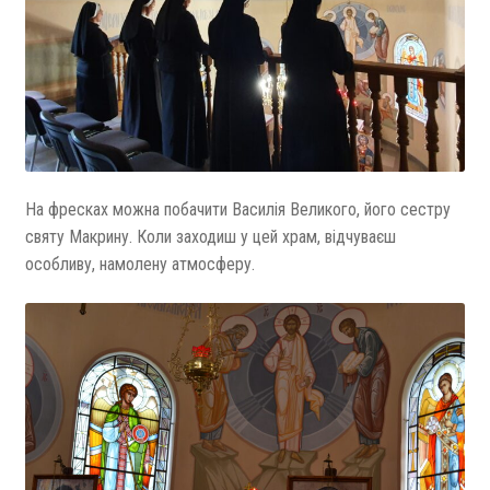
На фресках можна побачити Василія Великого, його сестру
святу Макрину. Коли заходиш у цей храм, відчуваєш
особливу, намолену атмосферу.