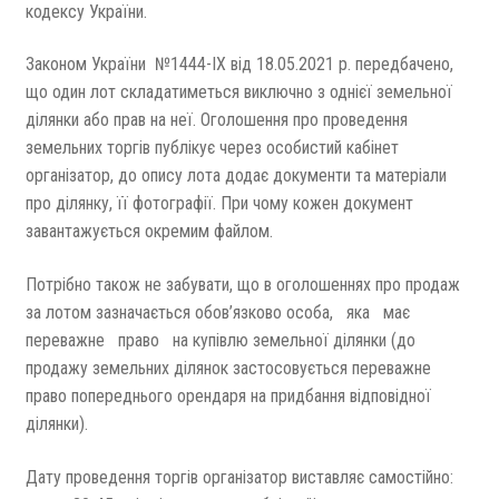
кодексу України.
Законом України №1444-IX від 18.05.2021 р. передбачено,
що один лот складатиметься виключно з однієї земельної
ділянки або прав на неї. Оголошення про проведення
земельних торгів публікує через особистий кабінет
організатор, до опису лота додає документи та матеріали
про ділянку, її фотографії. При чому кожен документ
завантажується окремим файлом.
Потрібно також не забувати, що в оголошеннях про продаж
за лотом зазначається обов’язково особа, яка має
переважне право на купівлю земельної ділянки (до
продажу земельних ділянок застосовується переважне
право попереднього орендаря на придбання відповідної
ділянки).
Дату проведення торгів організатор виставляє самостійно: