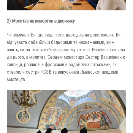
2) Молитва як камертон відпочинку
Чи помічали Ви, що іноді після двох днів на реколекціях, Ви
відчуваєте себе більш бадьорими та наснаженими, аніж,
навіть, після тижня у п’ятизірковому готелі? Напевно, ключем
до цього, є молитва. Серцем монастиря Сестер Василіанок є
каплиця, розписана фресками й оздоблена вітражами, які
створили сестри ЧСВВ та випускники Львівської академії
мистецтв.