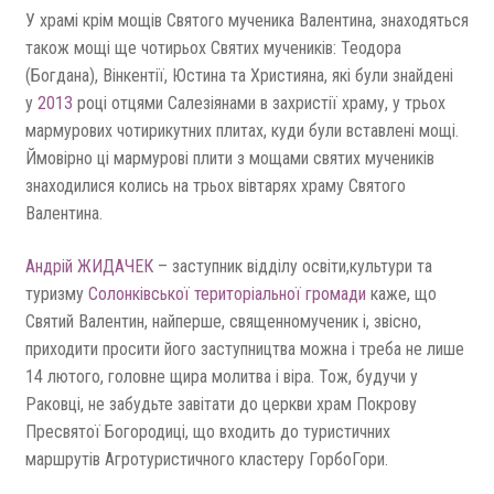
У храмі крім мощів Святого мученика Валентина, знаходяться
також мощі ще чотирьох Святих мучеників: Теодора
(Богдана), Вінкентії, Юстина та Християна, які були знайдені
у
2013
році отцями Салезіянами в захристії храму, у трьох
мармурових чотирикутних плитах, куди були вставлені мощі.
Ймовірно ці мармурові плити з мощами святих мучеників
знаходилися колись на трьох вівтарях храму Святого
Валентина.
Андрій ЖИДАЧЕК
– заступник відділу освіти,культури та
туризму
Солонківської територіальної громади
каже, що
Святий Валентин, найперше, священномученик і, звісно,
приходити просити його заступництва можна і треба не лише
14 лютого, головне щира молитва і віра. Тож, будучи у
Раковці, не забудьте завітати до церкви храм Покрову
Пресвятої Богородиці, що входить до туристичних
маршрутів Агротуристичного кластеру ГорбоГори.