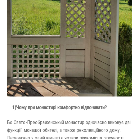
1)Чому при монастирі комфортно відпочивати?
Бо Свято-Преображенський монастир одночасно виконує дві
функції: монашої обителі, а також реколекційного дому.
Переважно у одній кімнаті є чотири ліжкомісця, зручності