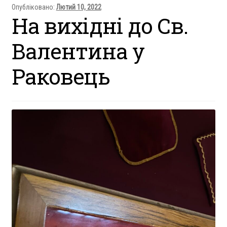
Опубліковано:
Лютий 10, 2022
Що побачити
На вихідні до Св.
Валентина у
Новини
Раковець
Сторінки з історії
Карта
Інтернет-магазин
Контакти