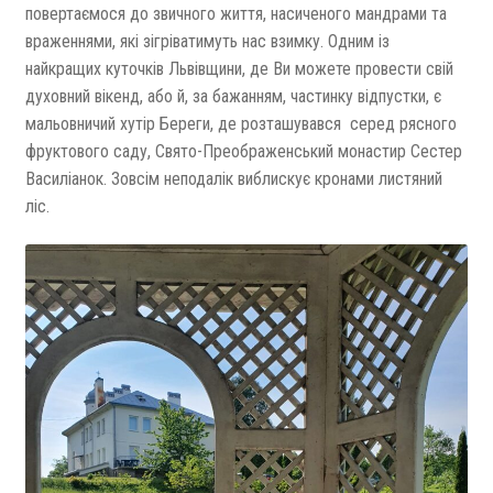
повертаємося до звичного життя, насиченого мандрами та
враженнями, які зігріватимуть нас взимку. Одним із
найкращих куточків Львівщини, де Ви можете провести свій
духовний вікенд, або й, за бажанням, частинку відпустки, є
мальовничий хутір Береги, де розташувався серед рясного
фруктового саду, Свято-Преображенський монастир Сестер
Василіанок. Зовсім неподалік виблискує кронами листяний
ліс.