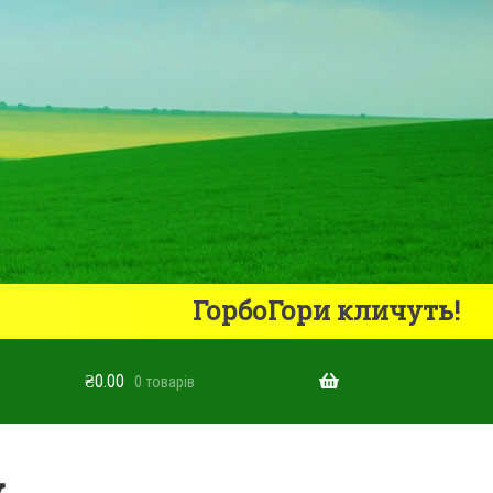
ГорбоГори кличуть!
₴
0.00
0 товарів